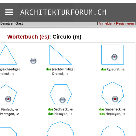
Benutzer: Gast
[
Anmelden / Registrieren
]
Wörterbuch (es)
: Círculo (m)
3
2
4
6
5