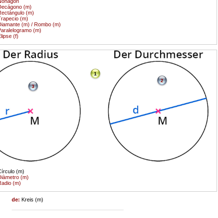
Nonagon
Decágono (m)
ectángulo (m)
rapecio (m)
iamante (m) / Rombo (m)
aralelogramo (m)
lipse (f)
1
2
3
írculo (m)
iàmetro (m)
adio (m)
de:
Kreis (m)