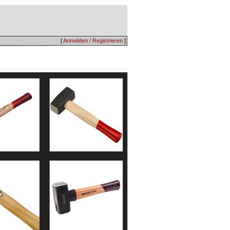
[
Anmelden / Registrieren
]