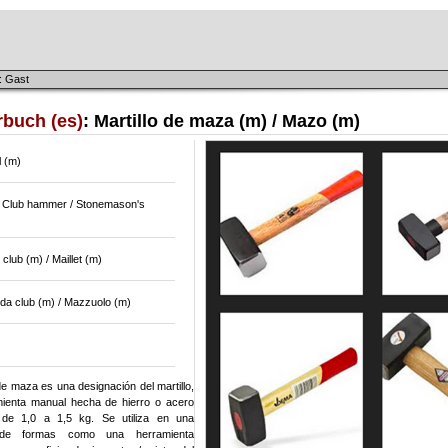
: Gast
rbuch (es)
: Martillo de maza (m) / Mazo (m)
l (m)
 / Club hammer / Stonemason's
club (m) / Maillet (m)
 da club (m) / Mazzuolo (m)
 de maza es una designación del martillo,
ienta manual hecha de hierro o acero
de 1,0 a 1,5 kg. Se utiliza en una
 de formas como una herramienta