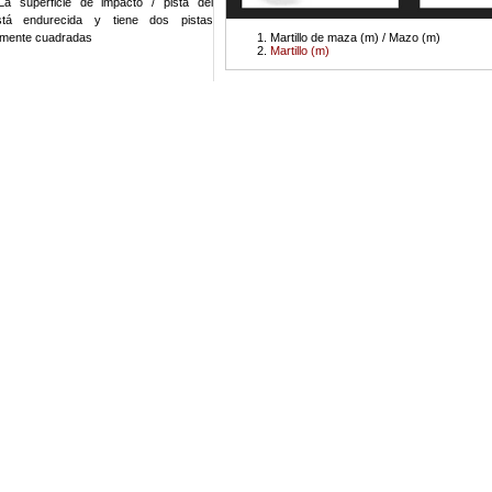
 La superficie de impacto / pista del
está endurecida y tiene dos pistas
amente cuadradas
Martillo de maza (m) / Mazo (m)
Martillo (m)