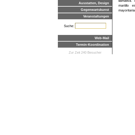
llamativa.
Ausstatten, Design
martillo 
Gegenwartskunst
mayoritari
Veranstaltungen
Suche:
Web-Mail
Termin-Koordination
Zur Zeit 240 Besucher