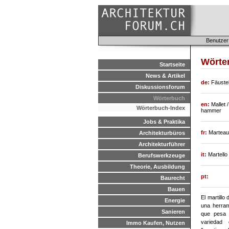
Benutzer
Wörte
Startseite
News & Artikel
de:
Fäuste
Diskussionsforum
Wörterbuch
en:
Mallet
Wörterbuch-Index
hammer
Jobs & Praktika
fr:
Marteau 
Architekturbüros
Architekturführer
it:
Martello
Berufswerkzeuge
Theorie, Ausbildung
pt:
Baurecht
Bauen
El martillo
Energie
una herram
Sanieren
que pesa 
variedad
Immo Kaufen, Nutzen