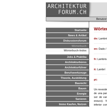
Benutzer
Wörte
Startseite
News & Artikel
de:
Lambris
Diskussionsforum
Wörterbuch
en:
Dado / 
Wörterbuch-Index
Jobs & Praktika
fr:
Lambris
Architekturbüros
Architekturführer
it:
Lambrí
Berufswerkzeuge
Theorie, Ausbildung
pt:
Baurecht
Bauen
Un revestim
de una par
Energie
ser de var
Sanieren
estuco). 
Immo Kaufen, Nutzen
inferior co