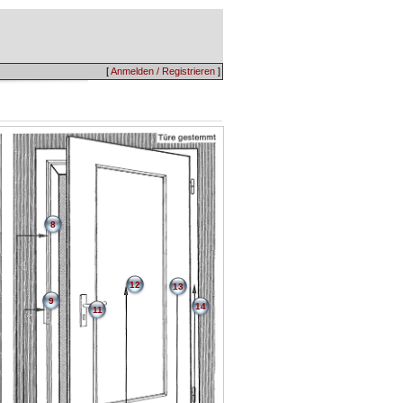
[
Anmelden / Registrieren
]
8
12
13
9
14
11