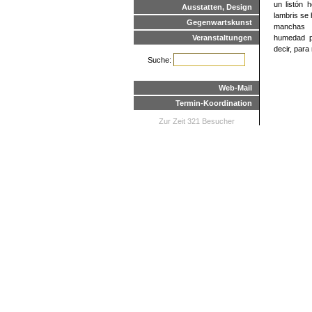
un listón 
Ausstatten, Design
lambris se 
Gegenwartskunst
manchas 
Veranstaltungen
humedad p
decir, para 
Suche:
Web-Mail
Termin-Koordination
Zur Zeit 321 Besucher