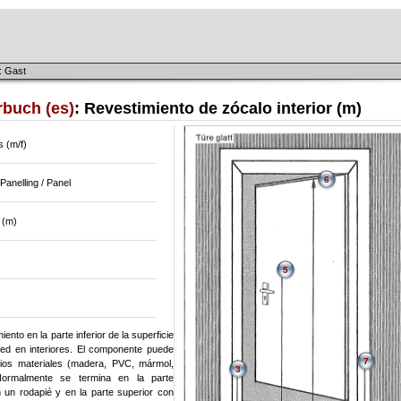
: Gast
rbuch (es)
: Revestimiento de zócalo interior (m)
 (m/f)
6
Panelling / Panel
 (m)
5
iento en la parte inferior de la superficie
ed en interiores. El componente puede
7
ios materiales (madera, PVC, mármol,
3
Normalmente se termina en la parte
n un rodapié y en la parte superior con