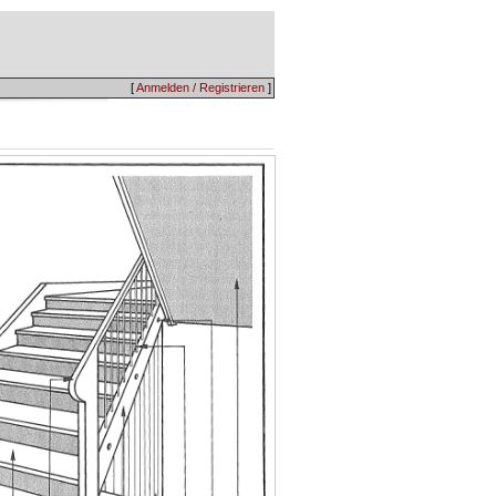
[
Anmelden / Registrieren
]