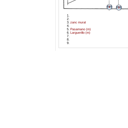
2
3
zanc mural
Pasamano (m)
Larguerillo (m)