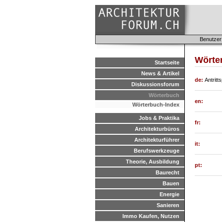
Benutzer
Wörte
Startseite
News & Artikel
de:
Antritt
Diskussionsforum
Wörterbuch
en:
Wörterbuch-Index
Jobs & Praktika
fr:
Architekturbüros
Architekturführer
it:
Berufswerkzeuge
Theorie, Ausbildung
pt:
Baurecht
Bauen
Energie
Sanieren
Immo Kaufen, Nutzen