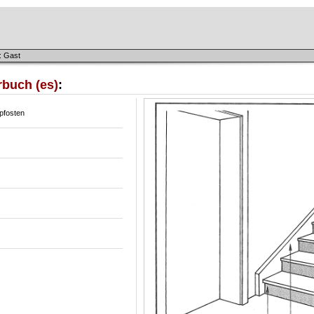
: Gast
rbuch (es)
:
spfosten