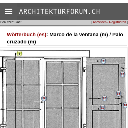
Benutzer: Gast
[
Anmelden / Registrieren
]
Wörterbuch (es)
: Marco de la ventana (m) / Palo
cruzado (m)
1
9
15
13
5
10
14
11