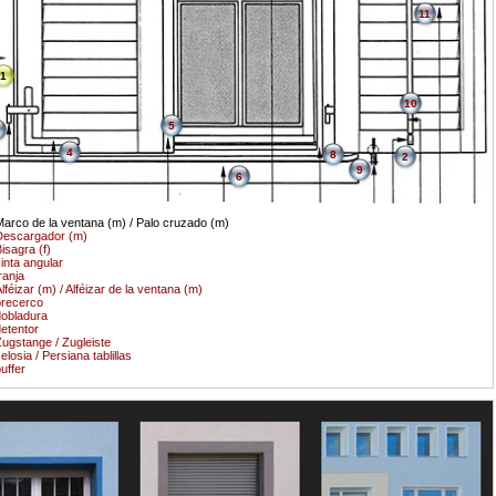
11
1
10
5
4
8
2
9
6
arco de la ventana (m) / Palo cruzado (m)
Descargador (m)
isagra (f)
inta angular
ranja
lféizar (m) / Alféizar de la ventana (m)
recerco
obladura
etentor
ugstange / Zugleiste
elosia / Persiana tablillas
uffer