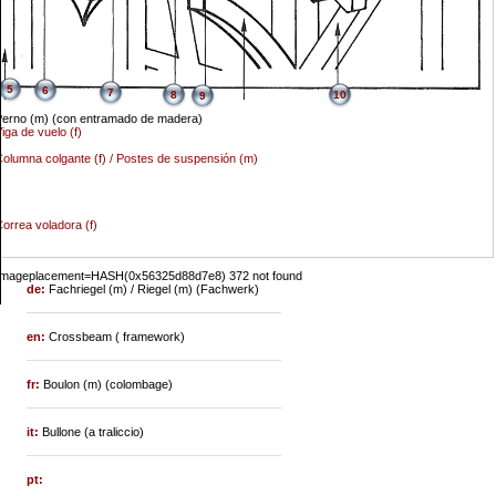
5
6
7
8
10
9
erno (m) (con entramado de madera)
iga de vuelo (f)
olumna colgante (f) / Postes de suspensión (m)
orrea voladora (f)
::imageplacement=HASH(0x56325d88d7e8) 372 not found
de:
Fachriegel (m) / Riegel (m) (Fachwerk)
en:
Crossbeam ( framework)
fr:
Boulon (m) (colombage)
it:
Bullone (a traliccio)
pt: