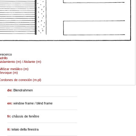
recerco
adrillo
islamiento (m) / Aislante (m)
lféizar metálico (m)
Revoque (m)
ordones de conexión (m.pl)
de:
Blendrahmen
en:
window frame / blind frame
fr:
châssis de fenêtre
it:
telaio della finestra