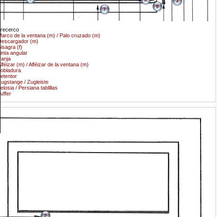
3
9
7
recerco
arco de la ventana (m) / Palo cruzado (m)
Descargador (m)
isagra (f)
inta angular
ranja
lféizar (m) / Alféizar de la ventana (m)
obladura
etentor
ugstange / Zugleiste
elosia / Persiana tablillas
uffer
2