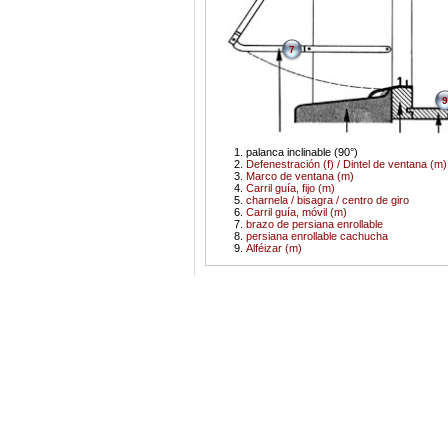
7
9
palanca inclinable (90°)
Defenestración (f) / Dintel de ventana (m)
Marco de ventana (m)
Carril guía, fijo (m)
charnela / bisagra / centro de giro
Carril guía, móvil (m)
brazo de persiana enrollable
persiana enrollable cachucha
Alféizar (m)