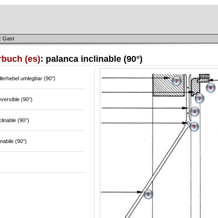
: Gast
rbuch (es)
: palanca inclinable (90°)
lerhebel umlegbar (90°)
2
8
3
eversible (90°)
4
clinable (90°)
5
inabile (90°)
6