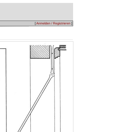
[
Anmelden / Registrieren
]