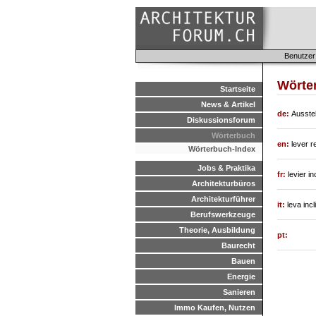
Benutzer
Wörte
Startseite
News & Artikel
de:
Ausstel
Diskussionsforum
Wörterbuch
en:
lever r
Wörterbuch-Index
Jobs & Praktika
fr:
levier in
Architekturbüros
Architekturführer
it:
leva incl
Berufswerkzeuge
Theorie, Ausbildung
pt:
Baurecht
Bauen
Energie
Sanieren
Immo Kaufen, Nutzen