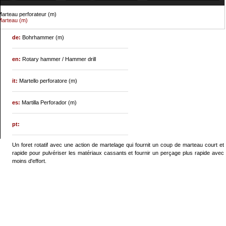
arteau perforateur (m)
arteau (m)
de:
Bohrhammer (m)
en:
Rotary hammer / Hammer drill
it:
Martello perforatore (m)
es:
Martilla Perforador (m)
pt:
Un foret rotatif avec une action de martelage qui fournit un coup de marteau court et
rapide pour pulvériser les matériaux cassants et fournir un perçage plus rapide avec
moins d'effort.