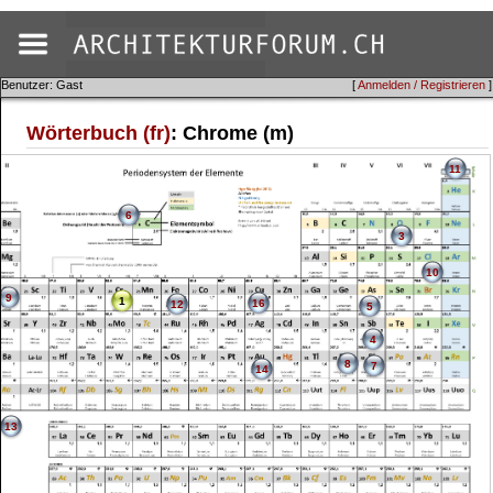
Benutzer: Gast
[
Anmelden / Registrieren
]
Wörterbuch (fr)
: Chrome (m)
11
6
3
10
9
1
16
12
5
4
8
7
14
13