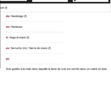
cie (f)
de:
Handsäge (f)
en:
Handsaw
it:
Sega di mano (f)
es:
Serrucho (m) / Sierra de mano (f)
pt:
Scie guidée à la main dans laquelle la lame de scie est serrée dans un cadre en bois.