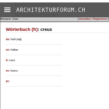
Benutzer: Gast
[
Anmelden / Registrieren
]
Wörterbuch (fr)
: creux
de:
hohl (adj)
en:
hollow
it:
cavo
es:
hueco
pt: