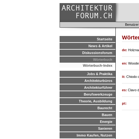
Benutzer
Wörter
Startseite
News & Artikel
de:
Holzna
Diskussionsforum
Wörterbuch
en:
Wooden
Wörterbuch-Index
Jobs & Praktika
it:
Chiodo d
Architekturbüros
Architekturführer
es:
Clavo 
Berufswerkzeuge
Theorie, Ausbildung
pt:
Baurecht
Bauen
Energie
Sanieren
Immo Kaufen, Nutzen