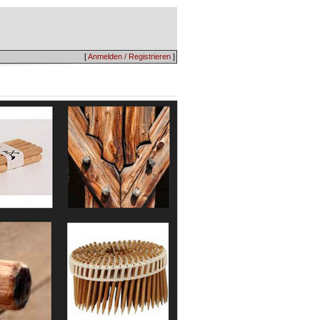
[
Anmelden / Registrieren
]