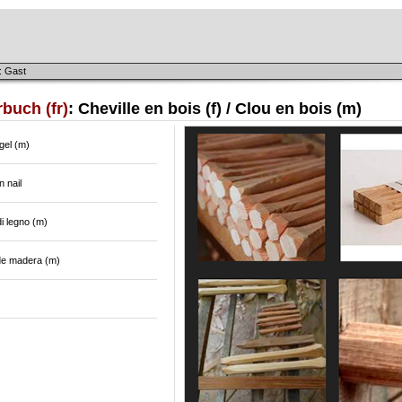
: Gast
buch (fr)
: Cheville en bois (f) / Clou en bois (m)
gel (m)
 nail
i legno (m)
de madera (m)