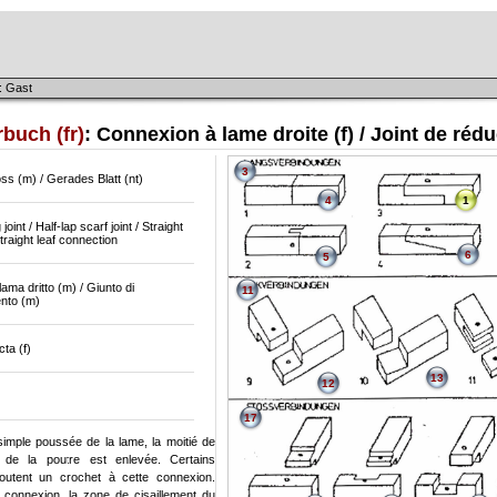
: Gast
buch (fr)
: Connexion à lame droite (f) / Joint de réd
3
oss (m) / Gerades Blatt (nt)
4
1
joint / Half-lap scarf joint / Straight
 Straight leaf connection
6
5
lama dritto (m) / Giunto di
11
nto (m)
cta (f)
13
12
17
imple poussée de la lame, la moitié de
r de la poutre est enlevée. Certains
joutent un crochet à cette connexion.
 connexion, la zone de cisaillement du