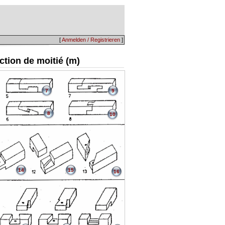
[
Anmelden / Registrieren
]
uction de moitié (m)
7
9
8
10
14
15
16