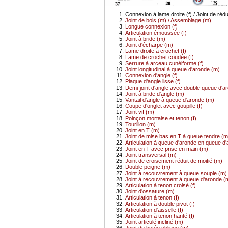
Connexion à lame droite (f) / Joint de réd
Joint de bois (m) / Assemblage (m)
Longue connexion (f)
Articulation émoussée (f)
Joint à bride (m)
Joint d'écharpe (m)
Lame droite à crochet (f)
Lame de crochet coudée (f)
Serrure à arceau cunéiforme (f)
Joint longitudinal à queue d'aronde (m)
Connexion d'angle (f)
Plaque d'angle lisse (f)
Demi-joint d'angle avec double queue d'a
Joint à bride d'angle (m)
Vantail d'angle à queue d'aronde (m)
Coupe d'onglet avec goupille (f)
Joint vif (m)
Poinçon mortaise et tenon (f)
Tourillon (m)
Joint en T (m)
Joint de mise bas en T à queue tendre (m
Articulation à queue d'aronde en queue d'
Joint en T avec prise en main (m)
Joint transversal (m)
Joint de croisement réduit de moitié (m)
Double peigne (m)
Joint à recouvrement à queue souple (m)
Joint à recouvrement à queue d'aronde (
Articulation à tenon croisé (f)
Joint d'ossature (m)
Articulation à tenon (f)
Articulation à double pivot (f)
Articulation d'aisselle (f)
Articulation à tenon hanté (f)
Joint articulé incliné (m)
Joint de butée oblique (m)