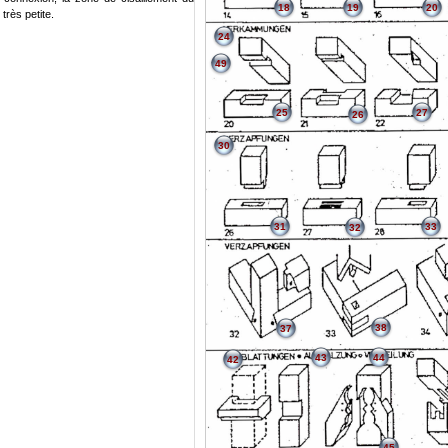
18
19
20
très petite.
24
49
25
27
26
30
31
33
32
38
37
43
44
42
45