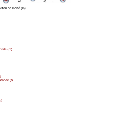
46
uction de moitié (m)
ronde (m)
)
aronde (f)
m)