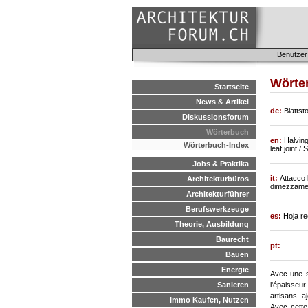
Benutzer
Wörter
Startseite
News & Artikel
de:
Blattst
Diskussionsforum
Wörterbuch
en:
Halving 
Wörterbuch-Index
leaf joint /
Jobs & Praktika
it:
Attacco 
Architekturbüros
dimezzame
Architekturführer
Berufswerkzeuge
es:
Hoja re
Theorie, Ausbildung
Baurecht
pt:
Bauen
Energie
Avec une s
Sanieren
l'épaisseu
artisans a
Immo Kaufen, Nutzen
Avec cette