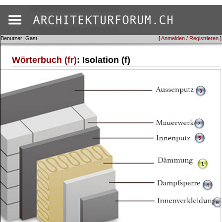
Benutzer: Gast
[
Anmelden / Registrieren
]
Wörterbuch (fr)
: Isolation (f)
3
7
5
1
4
6