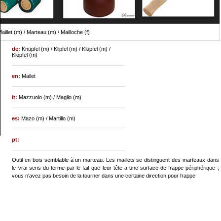
aillet (m) / Marteau (m) / Mailloche (f)
de:
Knüpfel (m) / Klipfel (m) / Klüpfel (m) /
Klöpfel (m)
en:
Mallet
it:
Mazzuolo (m) / Maglio (m)
es:
Mazo (m) / Martillo (m)
pt:
Outil en bois semblable à un marteau. Les maillets se distinguent des marteaux dans
le vrai sens du terme par le fait que leur tête a une surface de frappe périphérique ;
vous n'avez pas besoin de la tourner dans une certaine direction pour frappe