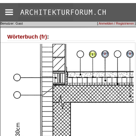
Benutzer: Gast
[
Anmelden / Registrieren
]
Wörterbuch (fr)
:
2
3
1