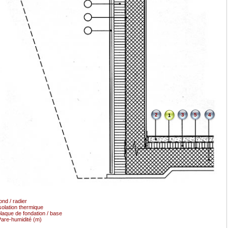
2
3
5
4
1
ond / radier
solation thermique
laque de fondation / base
are-humidité (m)