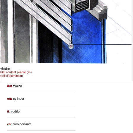
3
ylindre
olet roulant pliable (m)
rofil d'aluminium
de:
Walze
en:
cylinder
it:
rodillo
es:
rullo portante