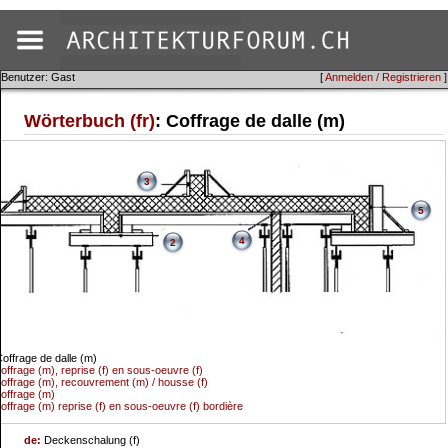
Benutzer: Gast
[
Anmelden / Registrieren
]
Wörterbuch (fr)
: Coffrage de dalle (m)
3
5
4
2
offrage de dalle (m)
offrage (m), reprise (f) en sous-oeuvre (f)
offrage (m), recouvrement (m) / housse (f)
offrage (m)
offrage (m) reprise (f) en sous-oeuvre (f) bordière
de:
Deckenschalung (f)