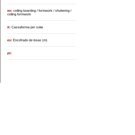
en:
ceiling boarding / formwork / shuttering /
ceiling formwork
it:
Cassaforma per solai
es:
Encofrado de losas (m)
pt: