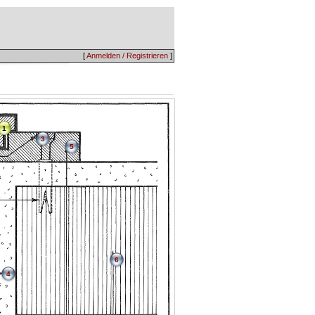
[
Anmelden / Registrieren
]
1
3
5
6
4