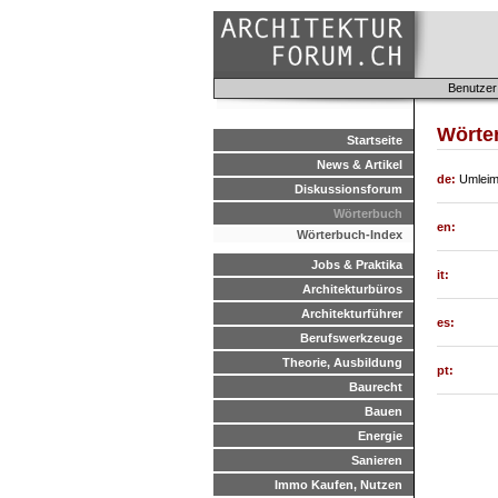
Benutzer
Wörter
Startseite
News & Artikel
de:
Umleim
Diskussionsforum
Wörterbuch
en:
Wörterbuch-Index
Jobs & Praktika
it:
Architekturbüros
Architekturführer
es:
Berufswerkzeuge
Theorie, Ausbildung
pt:
Baurecht
Bauen
Energie
Sanieren
Immo Kaufen, Nutzen