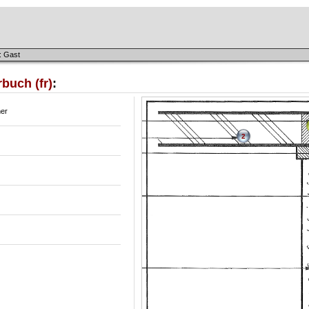
: Gast
buch (fr)
:
er
2