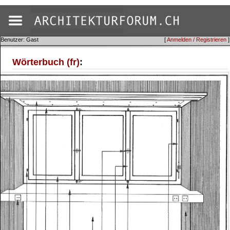
Benutzer: Gast
[
Anmelden / Registrieren
]
Wörterbuch (fr)
: