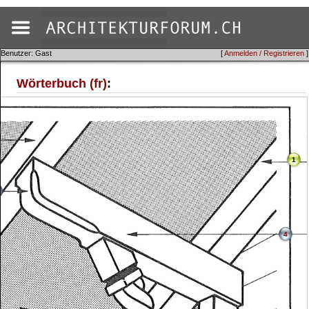
Benutzer: Gast
[
Anmelden / Registrieren
]
Wörterbuch (fr)
:
1
4