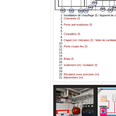
7
6
1
8
9
2
3
5
4
Installation de chauffage (f) / Appareil de
Cheminée (f)
Porte anti-explosion (f)
Chaudière (f)
Clapet (m) / Aération (f) / Volet de ventilat
Porte coupe-feu (f)
Brida (f)
Isolement (m) / Isolation (f)
Récipient sous pression (m)
Manomètre (m)