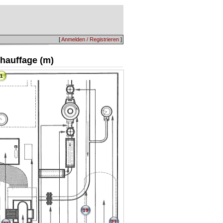
[
Anmelden / Registrieren
]
 chauffage (m)
1
19
21