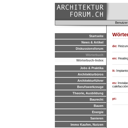
Benutzer
Wörter
Startseite
News & Artikel
de:
Heizun
Diskussionsforum
Wörterbuch
en:
Heating
Wörterbuch-Index
Jobs & Praktika
it:
Impianto
Architekturbüros
Architekturführer
es:
Instala
calefacción
Berufswerkzeuge
Theorie, Ausbildung
pt:
Baurecht
Bauen
Energie
Sanieren
Immo Kaufen, Nutzen