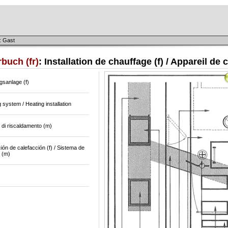
: Gast
buch (fr)
: Installation de chauffage (f) / Appareil de
gsanlage (f)
 system / Heating installation
 di riscaldamento (m)
ción de calefacción (f) / Sistema de
 (m)