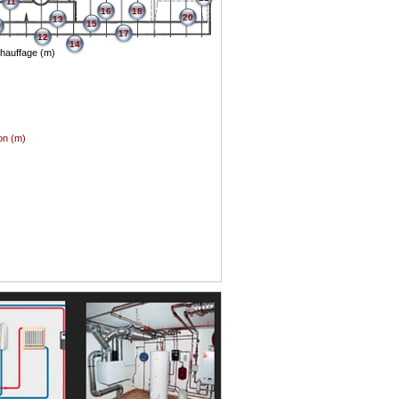
11
16
18
20
13
15
0
17
12
14
 chauffage (m)
ion (m)