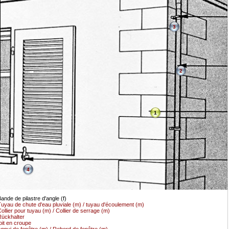
3
2
1
4
ande de pilastre d'angle (f)
uyau de chute d'eau pluviale (m) / tuyau d'écoulement (m)
ollier pour tuyau (m) / Collier de serrage (m)
ückhalter
oit en croupe