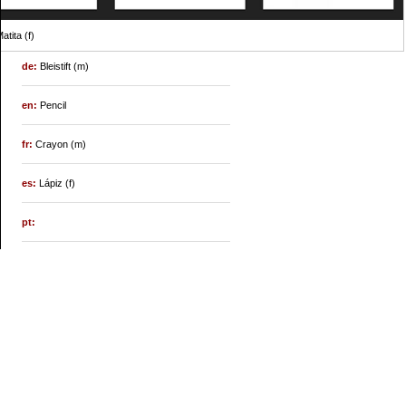
atita (f)
de:
Bleistift (m)
en:
Pencil
fr:
Crayon (m)
es:
Lápiz (f)
pt: