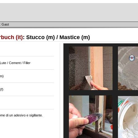
: Gast
buch (it)
: Stucco (m) / Mastice (m)
3
 Lute / Cement / Filler
(m)
(f)
ome di un adesivo e sigillante.