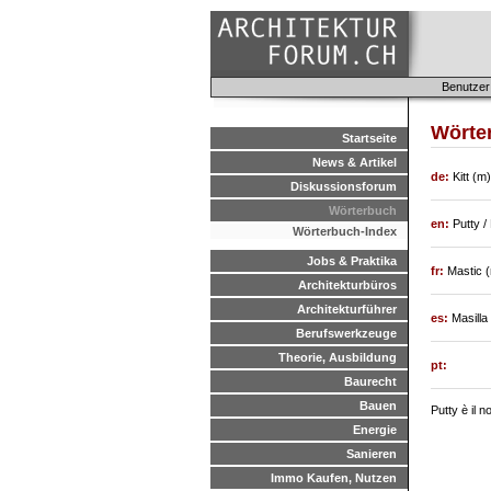
Benutzer
Wörter
Startseite
News & Artikel
de:
Kitt (m)
Diskussionsforum
Wörterbuch
en:
Putty /
Wörterbuch-Index
Jobs & Praktika
fr:
Mastic 
Architekturbüros
Architekturführer
es:
Masilla 
Berufswerkzeuge
Theorie, Ausbildung
pt:
Baurecht
Bauen
Putty è il n
Energie
Sanieren
Immo Kaufen, Nutzen