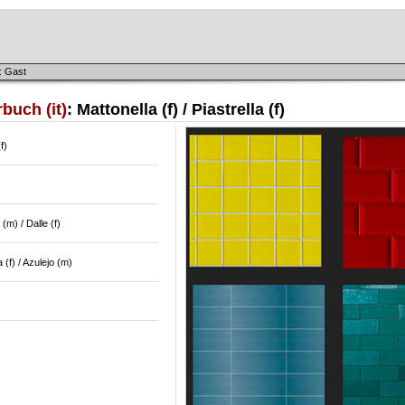
: Gast
buch (it)
: Mattonella (f) / Piastrella (f)
f)
(m) / Dalle (f)
 (f) / Azulejo (m)