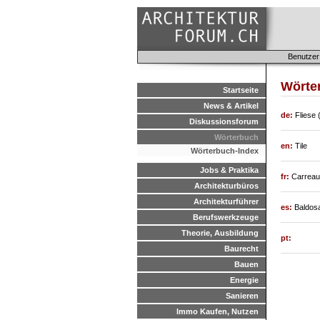
Benutzer
Wörter
Startseite
News & Artikel
de:
Fliese (
Diskussionsforum
Wörterbuch
en:
Tile
Wörterbuch-Index
Jobs & Praktika
fr:
Carreau 
Architekturbüros
Architekturführer
es:
Baldosa
Berufswerkzeuge
Theorie, Ausbildung
pt:
Baurecht
Bauen
Energie
Sanieren
Immo Kaufen, Nutzen