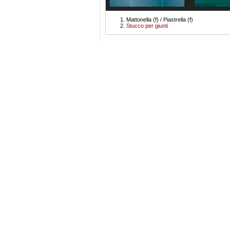
Mattonella (f) / Piastrella (f)
Stucco per giunti