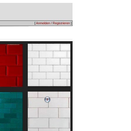
[
Anmelden / Registrieren
]
2