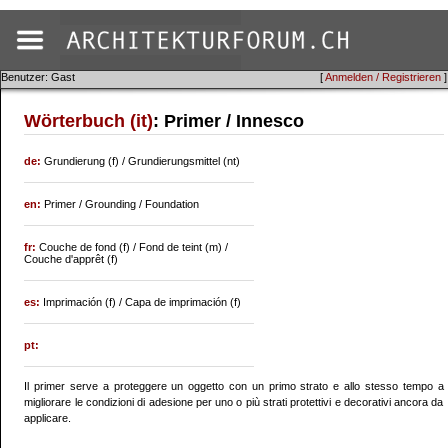
Benutzer: Gast
[
Anmelden / Registrieren
]
Wörterbuch (it)
: Primer / Innesco
de:
Grundierung (f) / Grundierungsmittel (nt)
en:
Primer / Grounding / Foundation
fr:
Couche de fond (f) / Fond de teint (m) /
Couche d'apprêt (f)
es:
Imprimación (f) / Capa de imprimación (f)
pt:
Il primer serve a proteggere un oggetto con un primo strato e allo stesso tempo a
migliorare le condizioni di adesione per uno o più strati protettivi e decorativi ancora da
applicare.