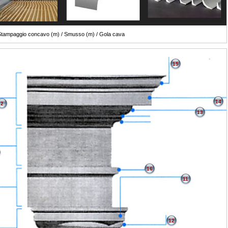
tampaggio concavo (m) / Smusso (m) / Gola cava
15
14
2
13
16
11
12