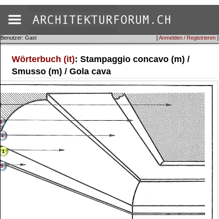
Benutzer: Gast
[
Anmelden / Registrieren
]
Wörterbuch (it)
: Stampaggio concavo (m) /
Smusso (m) / Gola cava
3
4
1
5