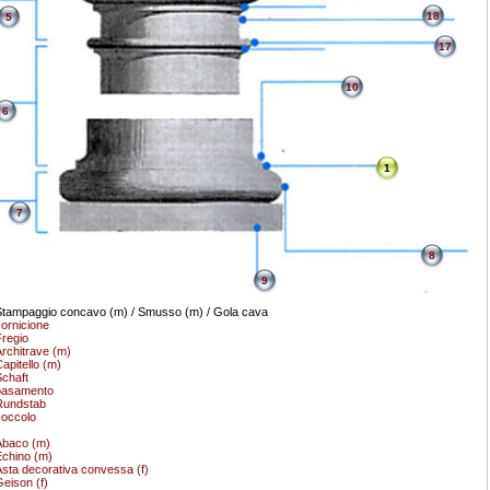
18
5
17
10
6
1
7
8
9
tampaggio concavo (m) / Smusso (m) / Gola cava
ornicione
regio
rchitrave (m)
apitello (m)
chaft
basamento
Rundstab
occolo
Abaco (m)
chino (m)
sta decorativa convessa (f)
eison (f)