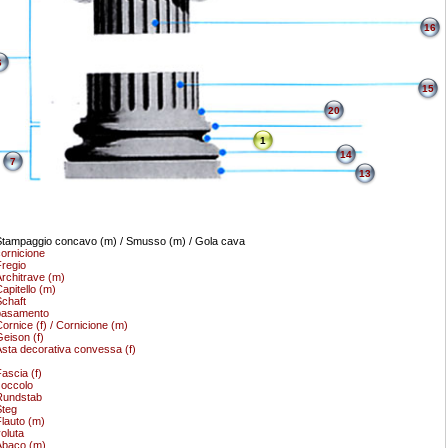
16
6
15
20
1
14
7
13
tampaggio concavo (m) / Smusso (m) / Gola cava
ornicione
regio
rchitrave (m)
apitello (m)
chaft
basamento
ornice (f) / Cornicione (m)
eison (f)
sta decorativa convessa (f)
ascia (f)
occolo
Rundstab
teg
lauto (m)
oluta
Abaco (m)