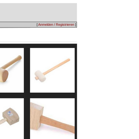
[
Anmelden / Registrieren
]