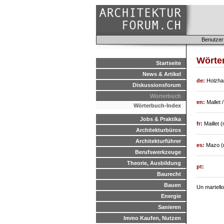
Benutzer
Wörter
Startseite
News & Artikel
de:
Holzh
Diskussionsforum
Wörterbuch
en:
Mallet 
Wörterbuch-Index
Jobs & Praktika
fr:
Maillet 
Architekturbüros
Architekturführer
es:
Mazo (
Berufswerkzeuge
Theorie, Ausbildung
pt:
Baurecht
Bauen
Un martello
Energie
Sanieren
Immo Kaufen, Nutzen