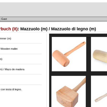
: Gast
buch (it)
: Mazzuolo (m) / Mazzuolo di legno (m)
ammer (m)
/ Wooden mallet
(m)
m) / Mazo de madera
 con testa di legno.