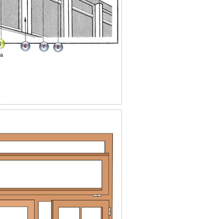
1
6
7
8
ra