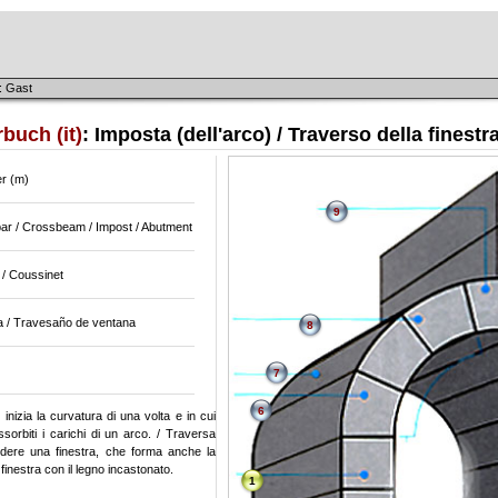
: Gast
buch (it)
: Imposta (dell'arco) / Traverso della finestr
r (m)
9
ar / Crossbeam / Impost / Abutment
 / Coussinet
a / Travesaño de ventana
8
7
6
 inizia la curvatura di una volta e in cui
orbiti i carichi di un arco. / Traversa
idere una finestra, che forma anche la
 finestra con il legno incastonato.
1