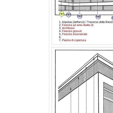
1
2
3
4
Imposta (dell'arco) / Traverso della finest
Finestra ad anta ribalta (f)
Architrave
Finestre girevoli
Finestre incernierate
Piastra di copertura