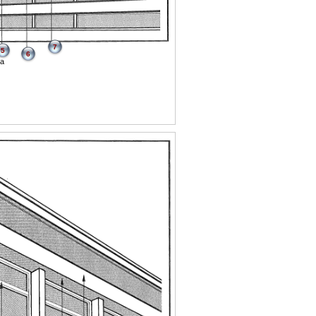
7
5
6
ra