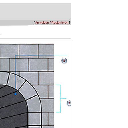
[
Anmelden / Registrieren
]
a
2
3