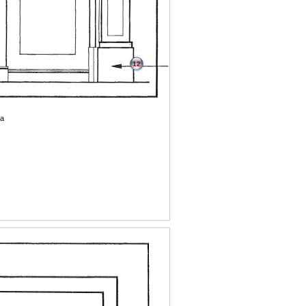
12
ra