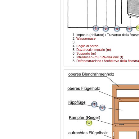
2
3
4
5
Imposta (dell'arco) / Traverso della finest
Wassernase
Foglio di bordo
Davanzale, metallo (m)
Supporto (m)
Intradosso (m) / Rivelazione (f)
Defenestrazione / Architrave della finestra
5
6
1