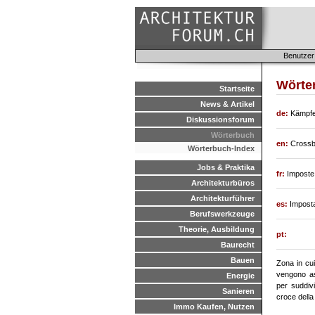
Benutzer
Wörter
Startseite
News & Artikel
de:
Kämpfe
Diskussionsforum
Wörterbuch
en:
Crossb
Wörterbuch-Index
Jobs & Praktika
fr:
Imposte
Architekturbüros
Architekturführer
es:
Impost
Berufswerkzeuge
Theorie, Ausbildung
pt:
Baurecht
Bauen
Zona in cui
vengono ass
Energie
per suddiv
Sanieren
croce della
Immo Kaufen, Nutzen