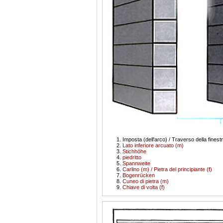
Imposta (dell'arco) / Traverso della finest
Lato inferiore arcuato (m)
Stichhöhe
piedritto
Spannweite
Carlino (m) / Pietra del principiante (f)
Bogenrücken
Cuneo di pietra (m)
Chiave di volta (f)