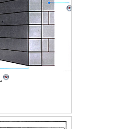
4
5
ra