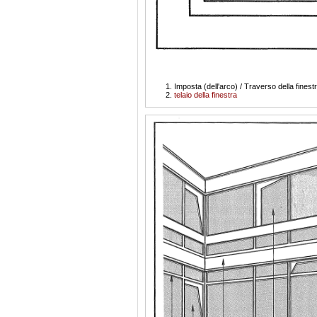
Imposta (dell'arco) / Traverso della finest
telaio della finestra