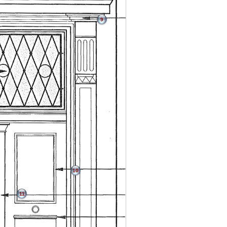
9
10
11