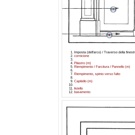
7
8
Imposta (dell'arco) / Traverso della finest
cornicione
Pilastro (m)
Riempimento / Farcitura / Pannello (m)
Riempimento, spinto verso l'alto
Capitello (m)
listello
basamento