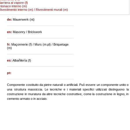
arriera al vapore (f)
ntonaco interno (m)
ivestimento interno (m) / Rivestimenti murali (m)
de:
Mauerwerk (nt)
en:
Masonry / Brickwork
fr:
Maçonnerie (f) / Murs (m.pl) / Briquetage
(m)
es:
Albañilería (f)
pt:
Componente costituito da pietre naturali o artificiali. Può essere un componente unito o
una struttura massiccia. Le tecniche e i materiali specifici utilizzati distinguono la
costruzione in muratura da altre tecniche costruttive, come la costruzione in legno, in
cemento armato o in acciaio.