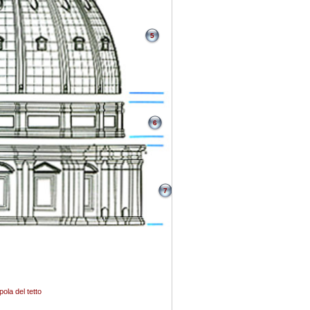
5
6
7
pola del tetto