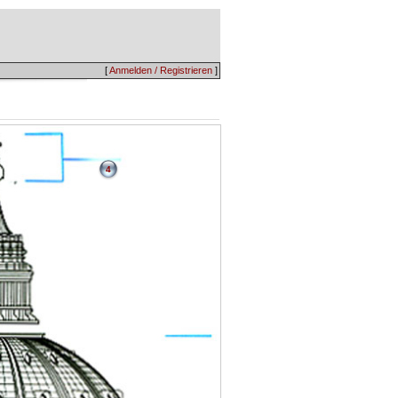
[
Anmelden / Registrieren
]
4