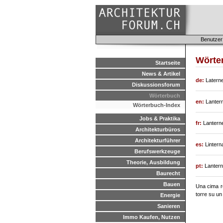
Benutzer
Wörter
Startseite
News & Artikel
de:
Laterne
Diskussionsforum
Wörterbuch
en:
Lantern
Wörterbuch-Index
Jobs & Praktika
fr:
Lanterne
Architekturbüros
Architekturführer
es:
Linterna
Berufswerkzeuge
Theorie, Ausbildung
pt:
Lanterna
Baurecht
Bauen
Una cima ro
torre su un
Energie
Sanieren
Immo Kaufen, Nutzen