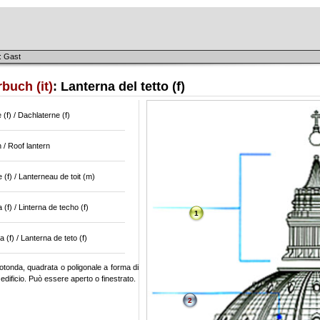
: Gast
buch (it)
: Lanterna del tetto (f)
 (f) / Dachlaterne (f)
 / Roof lantern
 (f) / Lanterneau de toit (m)
 (f) / Linterna de techo (f)
1
 (f) / Lanterna de teto (f)
tonda, quadrata o poligonale a forma di
 edificio. Può essere aperto o finestrato.
2