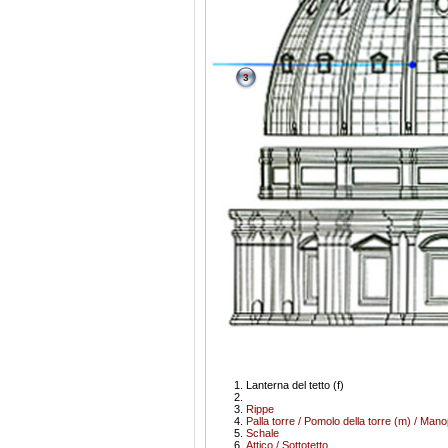
3
Lanterna del tetto (f)
Rippe
Palla torre / Pomolo della torre (m) / Mano
Schale
Attico / Sottotetto