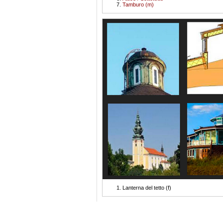
Tamburo (m)
Lanterna del tetto (f)