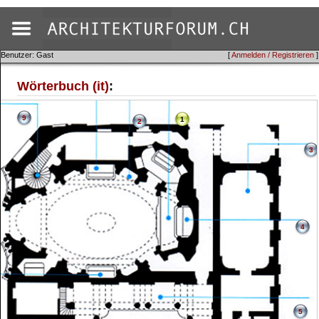
Benutzer: Gast
[
Anmelden / Registrieren
]
Wörterbuch (it)
:
9
1
2
3
4
5