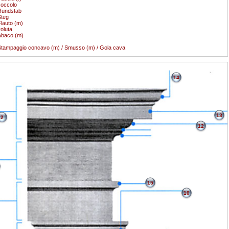
occolo
Rundstab
teg
lauto (m)
oluta
Abaco (m)
tampaggio concavo (m) / Smusso (m) / Gola cava
14
13
2
12
15
10