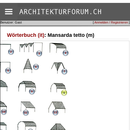
Benutzer: Gast
[
Anmelden / Registrieren
]
Wörterbuch (it)
: Mansarda tetto (m)
2
4
3
6
5
7
9
1
10
12
11