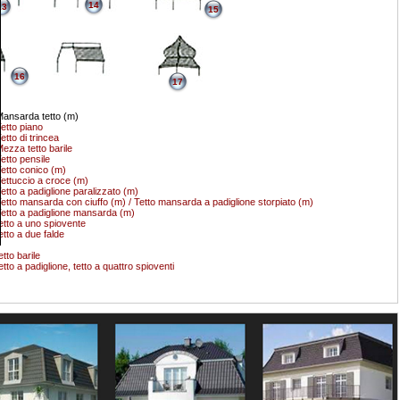
14
13
15
16
17
ansarda tetto (m)
etto piano
etto di trincea
ezza tetto barile
etto pensile
etto conico (m)
ettuccio a croce (m)
etto a padiglione paralizzato (m)
etto mansarda con ciuffo (m) / Tetto mansarda a padiglione storpiato (m)
etto a padiglione mansarda (m)
etto a uno spiovente
etto a due falde
etto barile
etto a padiglione, tetto a quattro spioventi