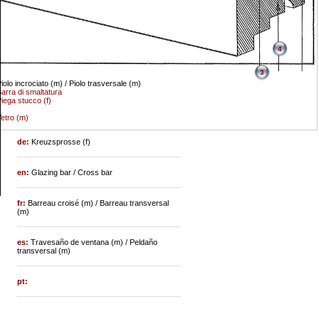
4
3
iolo incrociato (m) / Piolo trasversale (m)
arra di smaltatura
iega stucco (f)
etro (m)
de:
Kreuzsprosse (f)
en:
Glazing bar / Cross bar
fr:
Barreau croisé (m) / Barreau transversal
(m)
es:
Travesaño de ventana (m) / Peldaño
transversal (m)
pt: