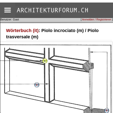
Benutzer: Gast
[
Anmelden / Registrieren
]
Wörterbuch (it)
: Piolo incrociato (m) / Piolo
trasversale (m)
1
2
5