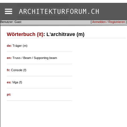
Benutzer: Gast
[
Anmelden / Registrieren
]
Wörterbuch (it)
: L'architrave (m)
de:
Träger (m)
en:
Truss / Beam / Supporting beam
fr:
Console (f)
es:
Viga (f)
pt: