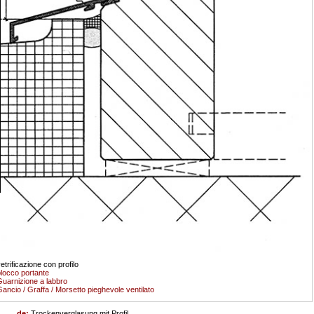
etrificazione con profilo
locco portante
uarnizione a labbro
ancio / Graffa / Morsetto pieghevole ventilato
de:
Trockenverglasung mit Profil