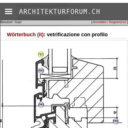
Benutzer: Gast
[
Anmelden / Registrieren
]
Wörterbuch (it)
: vetrificazione con profilo
1
2
4
3