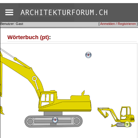
Benutzer: Gast
[
Anmelden / Registrieren
]
Wörterbuch (pt)
:
2
3
1