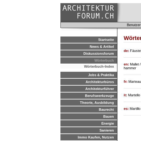
Benutzer
Wörter
Startseite
News & Artikel
de:
Fäuste
Diskussionsforum
Wörterbuch
en:
Mallet
Wörterbuch-Index
hammer
Jobs & Praktika
fr:
Marteau 
Architekturbüros
Architekturführer
it:
Martello
Berufswerkzeuge
Theorie, Ausbildung
es:
Martill
Baurecht
Bauen
Energie
Sanieren
Immo Kaufen, Nutzen