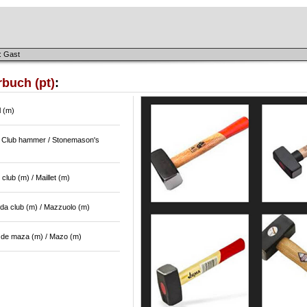
: Gast
buch (pt)
:
l (m)
 / Club hammer / Stonemason's
club (m) / Maillet (m)
 da club (m) / Mazzuolo (m)
o de maza (m) / Mazo (m)