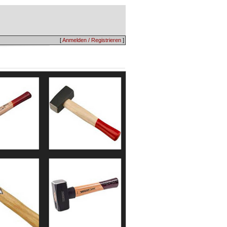
[
Anmelden / Registrieren
]