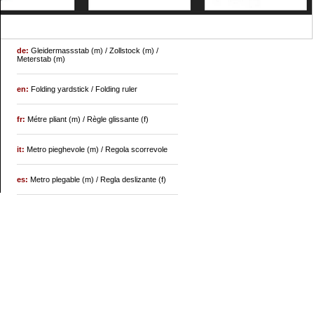
de:
Gleidermassstab (m) / Zollstock (m) /
Meterstab (m)
en:
Folding yardstick / Folding ruler
fr:
Métre pliant (m) / Règle glissante (f)
it:
Metro pieghevole (m) / Regola scorrevole
es:
Metro plegable (m) / Regla deslizante (f)