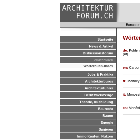
Benutzer
Wörter
Startseite
News & Artikel
de:
Kohlen
Diskussionsforum
(nt)
Wörterbuch
Wörterbuch-Index
en:
Carbon
Jobs & Praktika
fr:
Monoxyd
Architekturbüros
Architekturführer
it:
Monossi
Berufswerkzeuge
Theorie, Ausbildung
es:
Monóxi
Baurecht
Bauen
Energie
Sanieren
Immo Kaufen, Nutzen