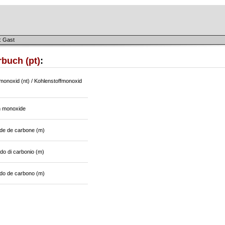
: Gast
buch (pt)
:
monoxid (nt) / Kohlenstoffmonoxid
 monoxide
e de carbone (m)
do di carbonio (m)
do de carbono (m)