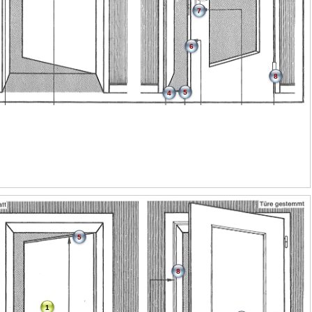
7
6
8
5
4
5
8
1