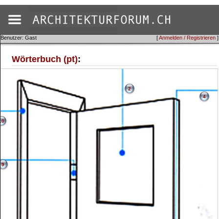
Benutzer: Gast
[
Anmelden / Registrieren
]
Wörterbuch (pt)
:
2
4
10
9