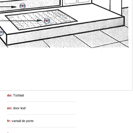
5
6
7
de:
Türblatt
en:
door leaf
fr:
vantail de porte