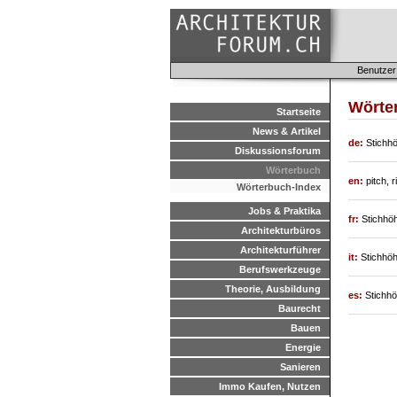
Benutzer
Wörter
Startseite
News & Artikel
de:
Stichh
Diskussionsforum
Wörterbuch
en:
pitch, r
Wörterbuch-Index
Jobs & Praktika
fr:
Stichhö
Architekturbüros
Architekturführer
it:
Stichhö
Berufswerkzeuge
Theorie, Ausbildung
es:
Stichh
Baurecht
Bauen
Energie
Sanieren
Immo Kaufen, Nutzen