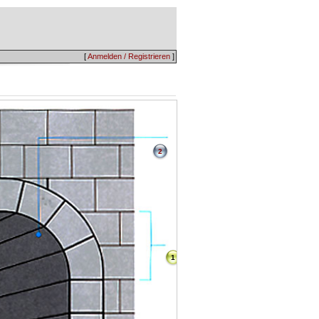
[
Anmelden / Registrieren
]
2
1