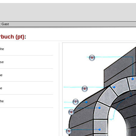
: Gast
buch (pt)
:
öhe
9
ise
he
he
8
öhe
7
6
5