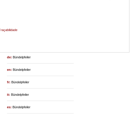
raçabilidade
de:
Bündelpfeiler
en:
Bündelpfeiler
fr:
Bündelpfeiler
it:
Bündelpfeiler
es:
Bündelpfeiler