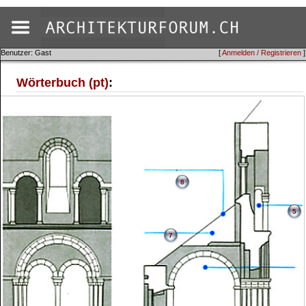
Benutzer: Gast
[
Anmelden / Registrieren
]
Wörterbuch (pt)
:
8
5
7