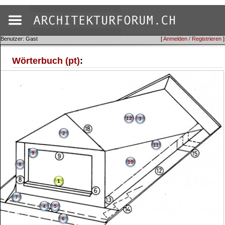
Benutzer: Gast
[
Anmelden / Registrieren
]
Wörterbuch (pt)
:
12
3
2
11
9
10
8
1
7
4
5
6