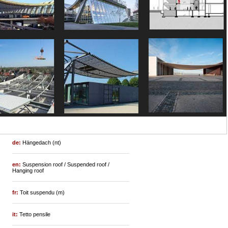
de:
Hängedach (nt)
en:
Suspension roof / Suspended roof /
Hanging roof
fr:
Toit suspendu (m)
it:
Tetto pensile