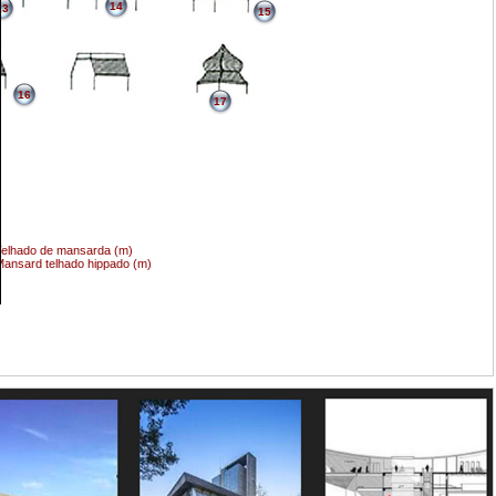
14
13
15
16
17
elhado de mansarda (m)
ansard telhado hippado (m)