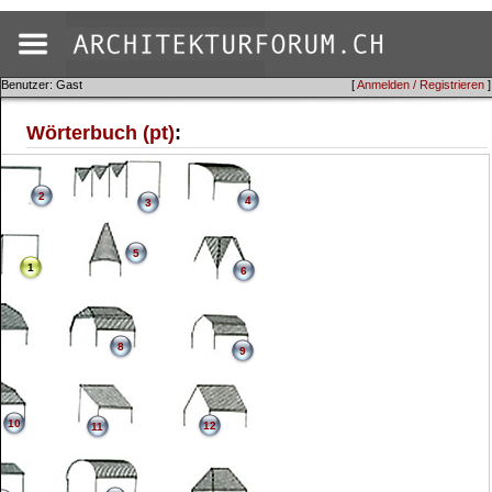
Benutzer: Gast
[
Anmelden / Registrieren
]
Wörterbuch (pt)
:
2
4
3
5
1
6
8
9
10
12
11