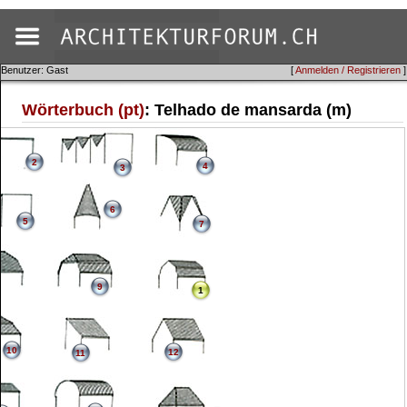
Benutzer: Gast
[
Anmelden / Registrieren
]
Wörterbuch (pt)
: Telhado de mansarda (m)
2
4
3
6
5
7
9
1
10
12
11