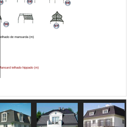
14
13
15
16
17
elhado de mansarda (m)
ansard telhado hippado (m)