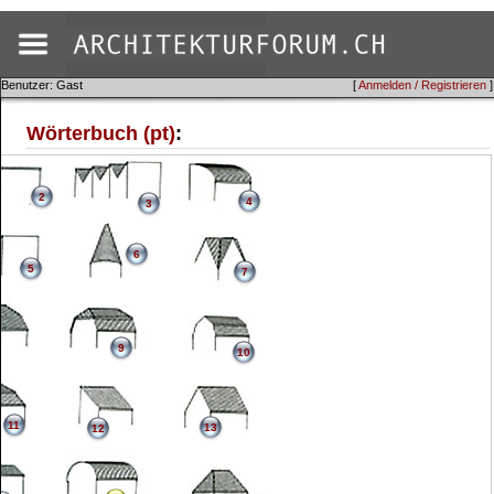
Benutzer: Gast
[
Anmelden / Registrieren
]
Wörterbuch (pt)
:
2
4
3
6
5
7
9
10
11
13
12