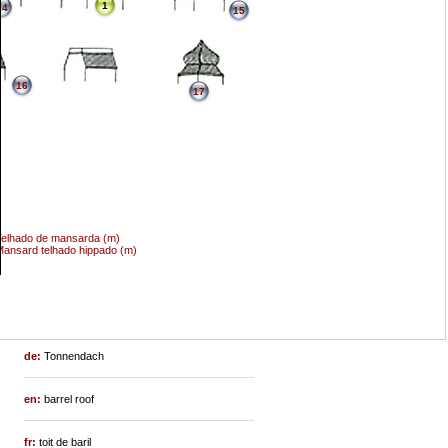
1
14
15
16
17
elhado de mansarda (m)
ansard telhado hippado (m)
de:
Tonnendach
en:
barrel roof
fr:
toit de baril